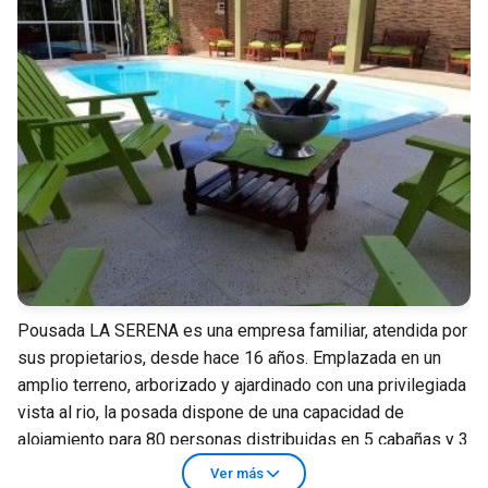
Pousada LA SERENA es una empresa familiar, atendida por
sus propietarios, desde hace 16 años. Emplazada en un
amplio terreno, arborizado y ajardinado con una privilegiada
vista al rio, la posada dispone de una capacidad de
alojamiento para 80 personas distribuidas en 5 cabañas y 3
bloques de departamentos dobles y triples, dotados de
Ver más