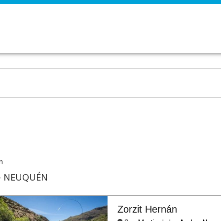
n
 - NEUQUÉN
Zorzit Hernán