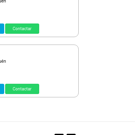
uén
Contactar
uén
Contactar